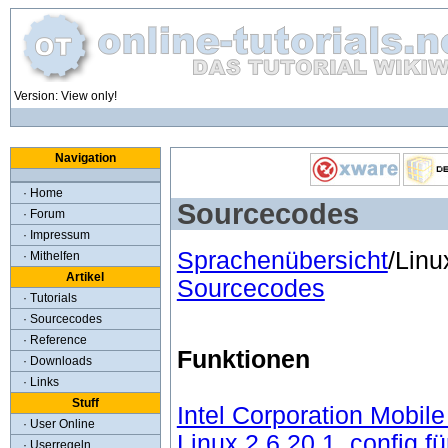
Version: View only!
Navigation
· Home
Sourcecodes
· Forum
· Impressum
Sprachenübersicht
/L
· Mithelfen
Artikel
Sourcecodes
· Tutorials
· Sourcecodes
· Reference
Funktionen
· Downloads
· Links
Stuff
Intel Corporation Mobi
· User Online
Linux 2.6.20.1 .config f
· Userregeln