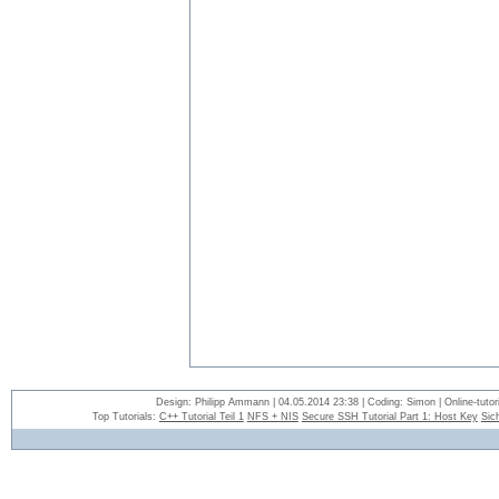
Design: Philipp Ammann | 04.05.2014 23:38 | Coding: Simon | Online-tutori
Top Tutorials:
C++ Tutorial Teil 1
NFS + NIS
Secure SSH Tutorial Part 1: Host Key
Sic