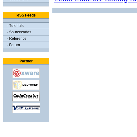
RSS Feeds
· Tutorials
· Sourcecodes
· Reference
· Forum
Partner